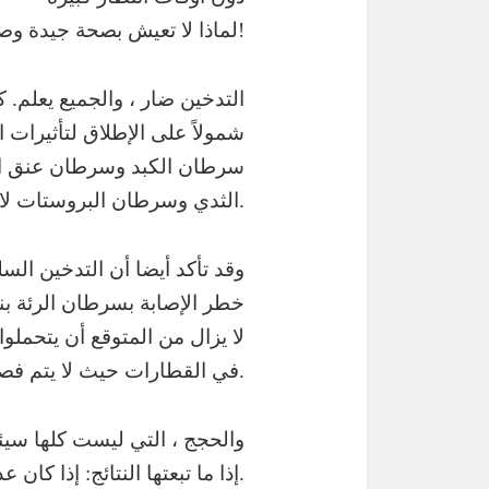
لماذا لا تعيش بصحة جيدة وصحية مرة أخرى؟ أفضل طريقة لصحتك!
التدخين ضار ، والجميع يعلم. 
شمولاً على الإطلاق لتأثيرات
سرطان الكبد وسرطان عنق الر
الثدي وسرطان البروستات لا علاقة لهما بالرق.
وقد تأكد أيضا أن التدخين الس
لا يزال من المتوقع أن يتحملو
في القطارات حيث لا يتم فصل المدخنين وغير المدخنين بشكل كامل.
والحجج ، التي ليست كلها سيئ
إذا ما تبعتها النتائج: إذا كان عدد الأشخاص الذين يدخنون أو على الأقل أولئك الذين لا يرغبون في ذلك – ليس سلبياً.