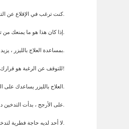
كنت ترغب في الإقلاع عن التدخين لبعض الوقت ، ولكن عليك أن تدفع الوقت مراراً وتكراراً ، ربما تخشى أنك لن تنجح.
إذا كان هذا هو ما يمنعك من توديع رائحة النتن ، فيمكن أن يساعدك مركز العلاج بالليزر.
بمساعدة العلاج بالليزر ، يزيد الاحتمال بشكل كبير من أن تقوم في النهاية بالقفز والإقلاع عن التدخين.
للتوقف عن الرغبة هو قرارك – قرار صحي ومكافئ مالي – نحن ندعمك!
العلاج بالليزر يساعدك على التوقف عن التدخين.
على الأرجح ، بدأت التدخين دون أي سبب. هناك المزيد من الأسباب للتوقف عن فعل ذلك.
لا أحد لديه حاجة فطرية لتدخين السجائر.