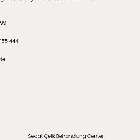
599
155 444
.de
Sedat Çelik Behandlung Center