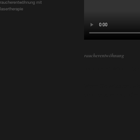
raucherentwöhnung mit
lasertherapie
raucherentwöhnung
Raucherentwöhnung Be
Wenn Sie wüssten, wie 
dem Rauchen aufhören.