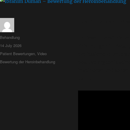
Ibrahim Duman – Bew
Behandlung
In diesem persönliche
Sedat 
14 July 2026
Erfahrungen im
Patient Bewertungen
,
Video
professionelle Unters
Bewertung der Heroinbehandlung
positive Ergebnis sein
inspirieren und sehen 
kann.