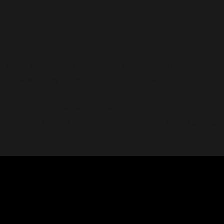
ertung der Heroinbehandlung
n Video teilt unser geschätzter Klient Ibrahim Duman se
Çelik Behandlung Center
. Er spricht offen über seinen Weg, 
tützung durch unser Team und das lebensverändernde,
er Behandlung. Lassen Sie sich von seiner Erfolgsgeschic
Sie selbst, wie der Schritt in ein gesundes Leben gelinge