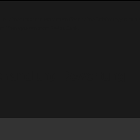
tet einer unserer Patienten über seine Erfahrungen mit 
 Therapiezentrum Sedat Çelik.
handlung Bewertung