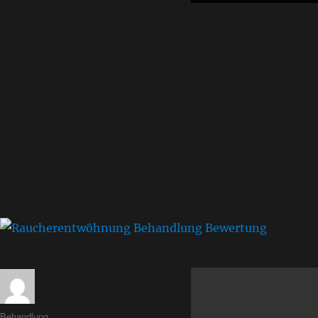
In diesem Video berich
Raucherentwöhnung im
Raucherentwöhnung Be
Behandlung