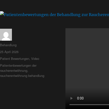
Behandlung
25 April 2026
Patient Bewertungen
,
Video
Patientenbewertungen der
raucherentwöhnung
,
raucherentwöhnung behandlung