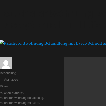
Raucherentwöhnung Be
Laser(Schnell und Effek
Behandlung
14 April 2026
Video
rauchen aufhören
,
raucherentwöhnung behandlung
,
raucherentwöhnung mit laser
,