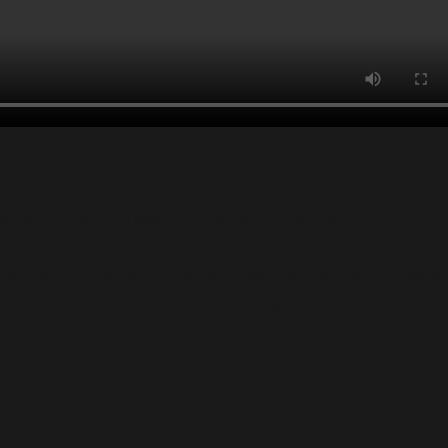
handlung mit Laser(Schnell und Effektiv)
schrecklich es ist, intubiert zu werden, würden Sie sofo
 Lassen Sie sich behandeln, solange Sie noch Zeit habe