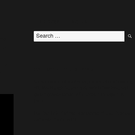
FIND SOMETHING USEFUL
ine
die
hte
ONE MORE QUESTION?
n
Lorem ipsum dolor sit amet, consectetur adipiscing
elit. Morbi sagittis, sem quis lacinia faucibus, orci
ipsum gravida tortor, vel interdum mi sapien ut
justo.
[us_btn link="url:%2Fcontact%2F" text="Contact
Us" style="outlined"]