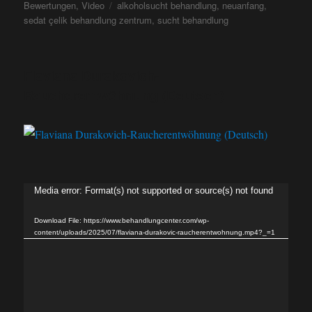
Bewertungen
,
Video
alkoholsucht behandlung
,
neuanfang
,
sedat çelik behandlung zentrum
,
sucht behandlung
Flaviana Durakovich-
Raucherentwöhnung (Deutsch)
Video
Media error: Format(s) not supported or source(s) not found
Player
Download File: https://www.behandlungcenter.com/wp-
content/uploads/2025/07/flaviana-durakovic-raucherentwohnung.mp4?_=1