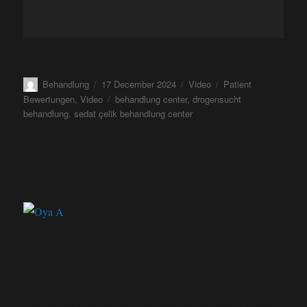
Behandlung
17 December 2024
Video
Patient
Bewertungen
,
Video
behandlung center
,
drogensucht
behandlung
,
sedat çelik behandlung center
Oya A
Oya. A – Lindlar
Ich bin die tochter von melek bilgili mir hat meine mutter
hat mir empfohlen ich habe 28 jahre lang ein packung