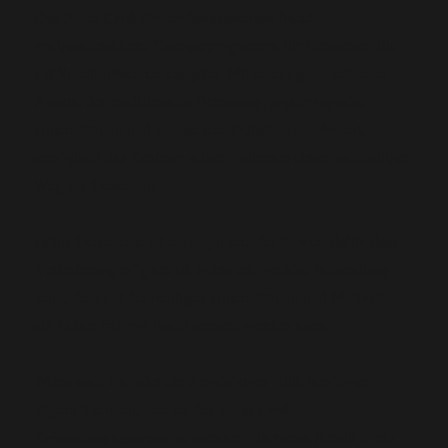
Das
Sedat Çelik Behandlungszentrum
bietet
maßgeschneiderte Therapieprogramme für Menschen, die
mit Suchtproblemen kämpfen. Mit einem ganzheitlichen
Ansatz, der medizinische Betreuung, psychologische
Unterstützung und soziale Rehabilitation kombiniert,
ermöglicht das Zentrum seinen Patienten einen nachhaltigen
Weg zur Genesung.
Fatihs Geschichte ist ein inspirierender Beweis dafür, dass
Veränderung möglich ist. Seine erfolgreiche Behandlung
zeigt, dass mit der richtigen Unterstützung und Motivation
ein Leben frei von Sucht erreicht werden kann.
Wenn auch Sie oder ein Angehöriger Hilfe benötigen,
zögern Sie nicht, sich an das
Sedat Çelik
Behandlungszentrum
zu wenden – der erste Schritt in ein