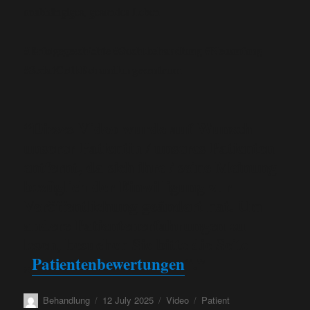
unabhängiges, gesundes Leben.
#Erfolgsgeschichte #Suchtbehandlung #Neuanfang
#SedatCelikBehandlungszentrum
“Dieses Video wurde auf Wunsch
unserer Patientin / unseres Patienten
entfernt, da sich ihre / seine Meinung
bezüglich der Einwilligung zur
Veröffentlichung geändert hat. Um
andere Patientenerfahrungen zu
lesen, besuchen Sie bitte die Seite
„
Patientenbewertungen
“
.”
Behandlung
12 July 2025
Video
Patient