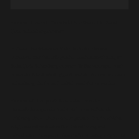
Flaviana Durakovic überwindet Nikotinsucht im Sedat
Çelik Behandlungszentrum
In diesem inspirierenden Video berichtet Flaviana
Durakovic über ihre erfolgreiche Raucherentwöhnung im
Sedat Çelik Behandlungszentrum für Suchttherapie. Nach
Jahren der Nikotinabhängigkeit fand sie hier eine wirksame
Behandlung, die ihr half, endlich rauchfrei zu werden.
Flaviana teilt ihre persönliche Reise – von den
Herausforderungen der Sucht bis hin zur befreienden
Erfahrung eines Lebens ohne Zigaretten. Ihre Geschichte
zeigt, dass mit professioneller Unterstützung und
individueller Therapie ein dauerhafter Ausstieg möglich ist.