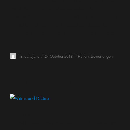
geraucht bis jetzt habe ich gar nicht versucht meine mutter
war ein tag vor mir hier hat die behandlung für
raucherentwöhnung sie war begeistert und sehr froh darauf
hin hab ich mut bekommen bin direkt am nächsten tag
gekommen gott sei dank jetzt rauchfrei bin sehr zu frieden.
Timsahajans
24 October 2018
Patient Bewertungen
Wilma und Dietmar
Seubert – Deutschland
Ich und Sir hatten eine große Packung mit 4 Zigaretten pro