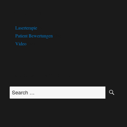
CATEGORIES
Laserterapie
(6)
Patient Bewertungen
(29)
Video
(34)
FIND SOMETHING USEFUL
ONE MORE QUESTION?