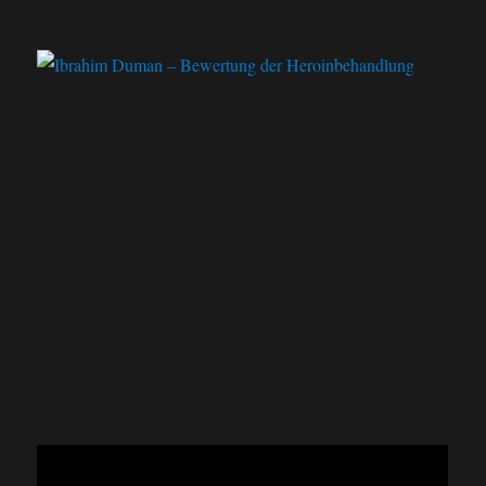
Heroinbehandlung
Ibrahim Duman – Bewertung der Heroinbehandlung
In diesem persönlichen Video teilt unser geschätzter Klient
Sedat Çelik
Ibrahim Duman seine Erfahrungen im
Behandlung Center
. Er spricht offen über seinen Weg, die
professionelle Unterstützung durch unser Team und das
lebensverändernde, positive Ergebnis seiner Behandlung.
Lassen Sie sich von seiner Erfolgsgeschichte inspirieren und
sehen Sie selbst, wie der Schritt in ein gesundes Leben
gelingen kann.