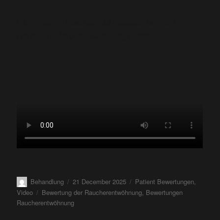
Nazım Sahin – Bewertung der Raucherentwöhnung
(Turkisch) Sedat Çelik Behandlung Center
Behandlung
21 December 2025
Patient Bewertungen
,
Video
Bewertung der Raucherentwöhnung
,
Bewertungen
Raucherentwöhnung