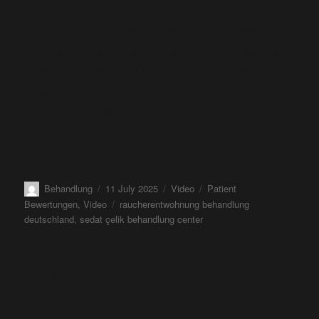
Das Sedat Çelik Behandlungszentrum setzt auf bewährte
Methoden und ganzheitliche Ansätze, um Abhängigkeiten
zu behandeln. Flavianas Erfahrung ist ein beeindruckendes
Beispiel dafür, wie gezielte Hilfe Betroffenen zu einem
gesünderen, suchtfreien Leben verhelfen kann.
Behandlung
11 July 2025
Video
Patient
Bewertungen
,
Video
raucherentwohnung behandlung
deutschland
,
sedat çelik behandlung center
Sebastian Hollein Drogensucht
Behandlung Ahlen (Deutsch)