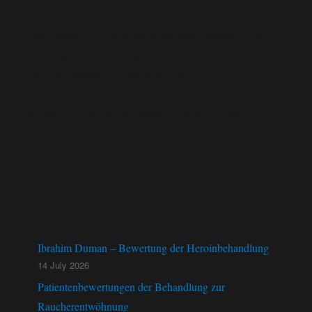
Lorem ipsum dolor sit amet, consectetur adipiscing elit.
Morbi sagittis, sem quis lacinia faucibus, orci ipsum gravida
tortor, vel interdum mi sapien ut justo.
[us_btn link="url:%2Fcontact%2F" text="Contact Us"
style="outlined"]
RECENT POSTS
Ibrahim Duman – Bewertung der Heroinbehandlung
14 July 2026
Patientenbewertungen der Behandlung zur
Raucherentwöhnung