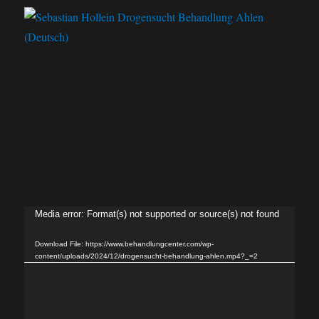
Sebastian Hollein Drogensucht Behandlung Ahlen
(Deutsch)
Sebastian Hollein, der in Ahlen lebt, hat sich mit unseren
Behandlungsmethoden von seiner Abhängigkeit von
Amphetaminen, Cannabis und Zigaretten befreit.
Video
Media error: Format(s) not supported or source(s) not found
Player
Download File: https://www.behandlungcenter.com/wp-
content/uploads/2024/12/drogensucht-behandlung-ahlen.mp4?_=2