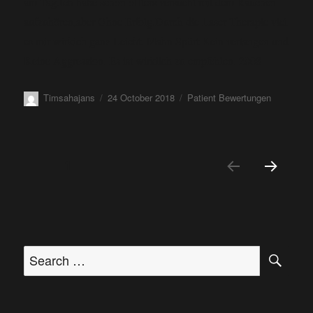
am Tag.Ich habe schon öffters versucht mit dem Rauchen
aufzuhören,aber Ohne Erfolg.Durch die Laser Therapie viel
es mir wirkich ganz Leicht. Mahn Spürt Kein verlangen und
Keine Aggression. Es ist wirklich zu empfehlen. 2008
Timsahajans
24 October 2018
Patient Bewertungen
PAGE
1
NEXT
PAGE