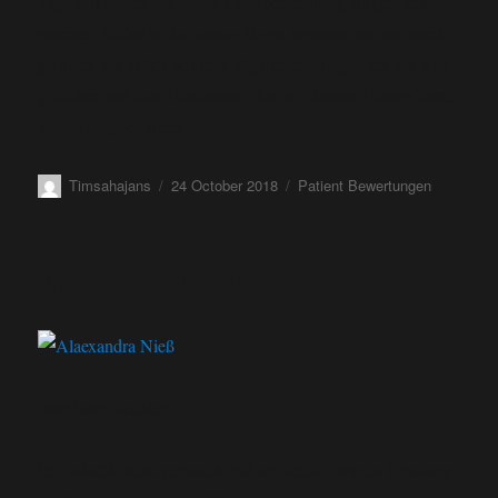
Tag. Wir haben mit dieser Laserbehandlung aufgehört zu
rauchen. Selbst in den ersten Tagen konnten wir uns nicht
glauben, als hätten wir eine Zigarettenanfrage. Ich bin sehr
glücklich mit dem Gentleman, der im Zimmer Husten hatte,
wurde abgeschnitten.
Timsahajans
24 October 2018
Patient Bewertungen
Alaexandra Nieß
Bornheim-Sechtem
Ich habe24 Jahre geraucht und am Schluß war es 1 Pakung