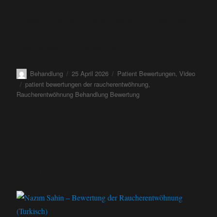
In diesem Video sehen Sie die Erfahrungen eines unserer
Patienten, der in unserer Klinik eine Behandlung zur
Raucherentwöhnung erhalten hat.
Behandlung
25 April 2026
Patient Bewertungen
,
Video
patient bewertungen der raucherentwöhnung
,
Raucherentwöhnung Behandlung Bewertung
Nazım Sahin – Bewertung
der Raucherentwöhnung
(Turkisch)