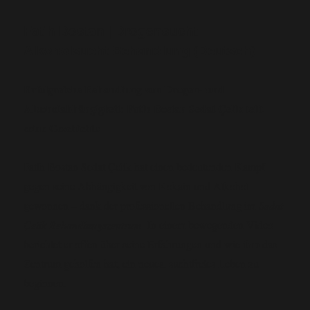
Fatih Bostan | Drogensucht
Alkoholsucht Behandlung (Deutsch)
Erfolgreiche Behandlung von Drogen- und
Alkoholabhängigkeit: Fatih Bostan Sedat Çelik teilt
seine Geschichte
Fatih Bostan Sedat Çelik hat einen bedeutenden Kampf
gegen seine Abhängigkeit von Kokain und Alkohol
gewonnen – dank der professionellen Behandlung im
Sedat
Çelik Behandlungszentrum
. In einem bewegenden Video
berichtet er offen über seine Erfahrungen und wie ihm das
Zentrum geholfen hat, ein neues, suchtfreies Leben zu
beginnen.